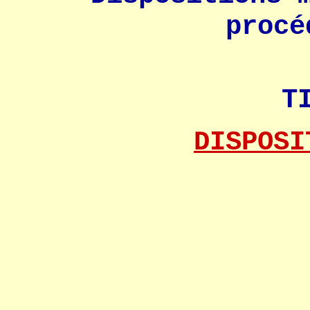
procé
T
DISPOSI