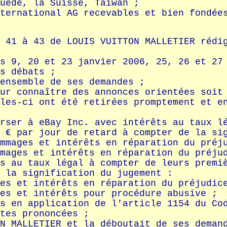
uède, la Suisse, Taïwan ;
nternational AG recevables et bien fondé
 41 à 43 de LOUIS VUITTON MALLETIER rédi
s 9, 20 et 23 janvier 2006, 25, 26 et 27
s débats ;
ensemble de ses demandes ;
ur connaître des annonces orientées soit
les-ci ont été retirées promptement et e
rser à eBay Inc. avec intérêts au taux l
 € par jour de retard à compter de la si
mmages et intérêts en réparation du préj
mages et intérêts en réparation du préju
s au taux légal à compter de leurs premi
 la signification du jugement :
es et intérêts en réparation du préjudic
es et intérêts pour procédure abusive ;
s en application de l'article 1154 du Co
tes prononcées ;
N MALLETIER et la déboutait de ses deman